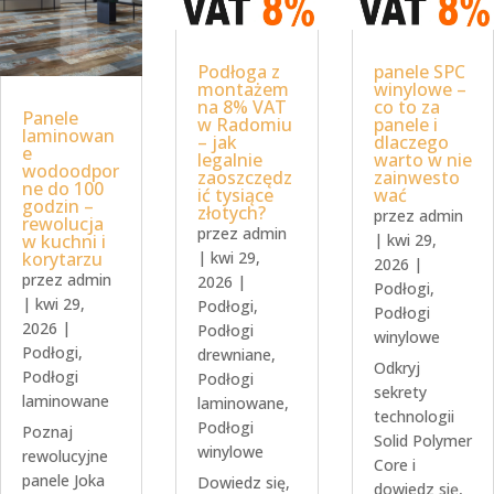
Podłoga z
panele SPC
montażem
winylowe –
na 8% VAT
co to za
Panele
w Radomiu
panele i
laminowan
– jak
dlaczego
e
legalnie
warto w nie
wodoodpor
zaoszczędz
zainwesto
ne do 100
ić tysiące
wać
godzin –
złotych?
przez
admin
rewolucja
przez
admin
w kuchni i
|
kwi 29,
korytarzu
|
kwi 29,
2026
|
przez
admin
2026
|
Podłogi
,
|
kwi 29,
Podłogi
,
Podłogi
2026
|
Podłogi
winylowe
Podłogi
,
drewniane
,
Odkryj
Podłogi
Podłogi
sekrety
laminowane
laminowane
,
technologii
Podłogi
Poznaj
Solid Polymer
winylowe
rewolucyjne
Core i
panele Joka
Dowiedz się,
dowiedz się,