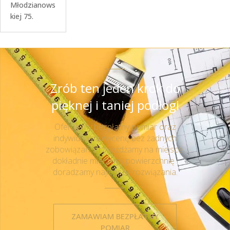
Młodzianows
kiej 75.
Zrób ten jeden krok do
pięknej i taniej podłogi
Oferujemy bezpłatny pomiar oraz
indywidualną wycenę bez żadnych
zobowiązań. Przyjeżdżamy na miejsce,
dokładnie mierzymy powierzchnię i
doradzamy najlepsze rozwiązania.
ZAMAWIAM BEZPŁATNY
POMIAR