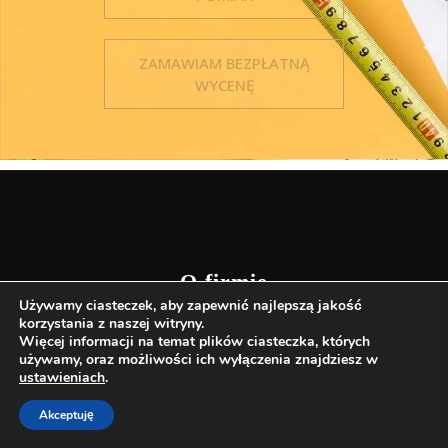
ZAMAWIAM BEZPŁATNĄ
WYCENĘ
O firmie
Używamy ciasteczek, aby zapewnić najlepszą jakość
korzystania z naszej witryny.
Więcej informacji na temat plików ciasteczka, których
Salon Eleganckich Podłóg "ParkietPlus" to synonim
używamy, oraz możliwości ich wyłączenia znajdziesz w
pasji do drewna i najwyższej jakości wykończeń.
ustawieniach
.
Specjalizujemy się w tworzeniu przestrzeni, które
Akceptuję
emanują luksusem i ponadczasowym stylem. Nasze