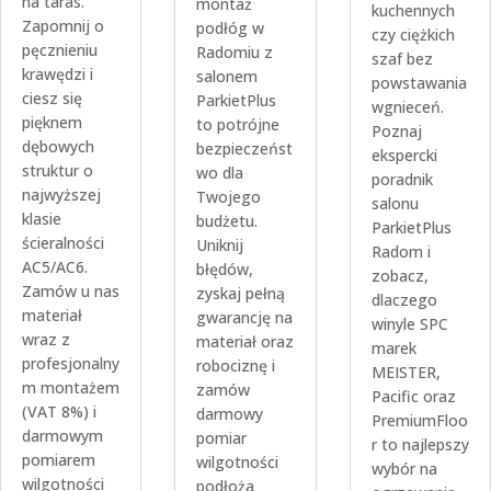
na taras.
montaż
kuchennych
Zapomnij o
podłóg w
czy ciężkich
pęcznieniu
Radomiu z
szaf bez
krawędzi i
salonem
powstawania
ciesz się
ParkietPlus
wgnieceń.
pięknem
to potrójne
Poznaj
dębowych
bezpieczeńst
ekspercki
struktur o
wo dla
poradnik
najwyższej
Twojego
salonu
klasie
budżetu.
ParkietPlus
ścieralności
Uniknij
Radom i
AC5/AC6.
błędów,
zobacz,
Zamów u nas
zyskaj pełną
dlaczego
materiał
gwarancję na
winyle SPC
wraz z
materiał oraz
marek
profesjonalny
robociznę i
MEISTER,
m montażem
zamów
Pacific oraz
(VAT 8%) i
darmowy
PremiumFloo
darmowym
pomiar
r to najlepszy
pomiarem
wilgotności
wybór na
wilgotności
podłoża