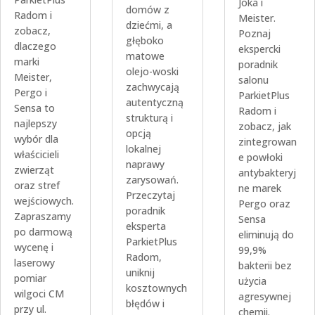
Joka i
domów z
Radom i
Meister.
dziećmi, a
zobacz,
Poznaj
głęboko
dlaczego
ekspercki
matowe
marki
poradnik
olejo-woski
Meister,
salonu
zachwycają
Pergo i
ParkietPlus
autentyczną
Sensa to
Radom i
strukturą i
najlepszy
zobacz, jak
opcją
wybór dla
zintegrowan
lokalnej
właścicieli
e powłoki
naprawy
zwierząt
antybakteryj
zarysowań.
oraz stref
ne marek
Przeczytaj
wejściowych.
Pergo oraz
poradnik
Zapraszamy
Sensa
eksperta
po darmową
eliminują do
ParkietPlus
wycenę i
99,9%
Radom,
laserowy
bakterii bez
uniknij
pomiar
użycia
kosztownych
wilgoci CM
agresywnej
błędów i
przy ul.
chemii.