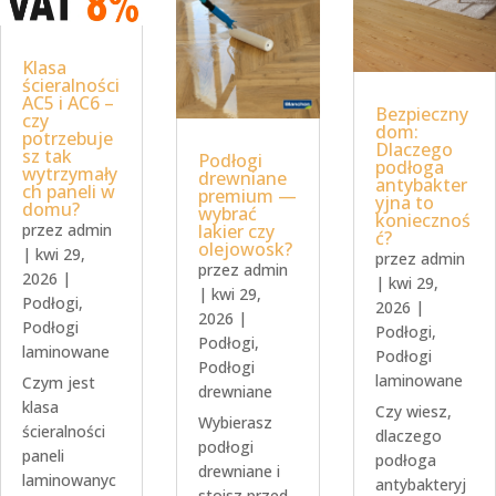
Klasa
ścieralności
AC5 i AC6 –
Bezpieczny
czy
dom:
potrzebuje
Dlaczego
sz tak
Podłogi
podłoga
wytrzymały
drewniane
antybakter
ch paneli w
premium —
yjna to
domu?
wybrać
koniecznoś
przez
admin
lakier czy
ć?
olejowosk?
|
kwi 29,
przez
admin
przez
admin
2026
|
|
kwi 29,
|
kwi 29,
Podłogi
,
2026
|
2026
|
Podłogi
Podłogi
,
Podłogi
,
laminowane
Podłogi
Podłogi
laminowane
Czym jest
drewniane
klasa
Czy wiesz,
Wybierasz
ścieralności
dlaczego
podłogi
paneli
podłoga
drewniane i
laminowanyc
antybakteryj
stoisz przed