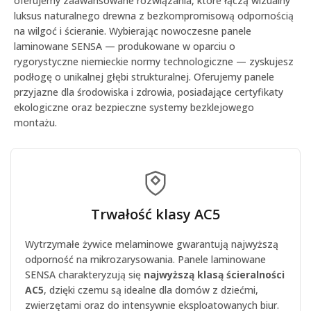
oferujemy zaawansowane rozwiązania, które łączą wizualny
luksus naturalnego drewna z bezkompromisową odpornością
na wilgoć i ścieranie. Wybierając nowoczesne
panele
laminowane SENSA
— produkowane w oparciu o
rygorystyczne niemieckie normy technologiczne — zyskujesz
podłogę o unikalnej głębi strukturalnej. Oferujemy
panele
przyjazne dla środowiska i zdrowia
, posiadające certyfikaty
ekologiczne oraz bezpieczne systemy bezklejowego
montażu.
Trwałość klasy AC5
Wytrzymałe żywice melaminowe gwarantują najwyższą
odporność na mikrozarysowania. Panele laminowane
SENSA charakteryzują się
najwyższą klasą ścieralności
AC5
, dzięki czemu są idealne dla domów z dziećmi,
zwierzętami oraz do intensywnie eksploatowanych biur.