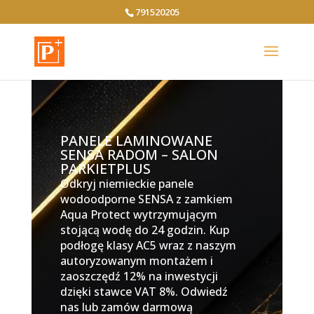
791520205
PANELE LAMINOWANE
SENSA RADOM – SALON
PARKIETPLUS
Odkryj niemieckie panele
wodoodporne SENSA z zamkiem
Aqua Protect wytrzymującym
stojącą wodę do 24 godzin. Kup
podłogę klasy AC5 wraz z naszym
autoryzowanym montażem i
zaoszczędź 12% na inwestycji
dzięki stawce VAT 8%. Odwiedź
nas lub zamów darmową