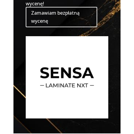
wycenę!
Zamawiam bezpłatną
wycenę