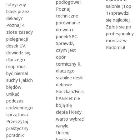
podłogowe?
fabryczny
salonie (Top
Poznaj
blask przez
1) sprawdzi
techniczne
dekady?
się najlepiej.
porównanie
Poznaj 4
Zgłoś się po
drewna i
złote zasady
profesjonalny
paneli SPC.
pielęgnacji
montaż w
Sprawdź,
desek UV,
Radomiu!
czym jest
dowiedz się,
opór
dlaczego
termiczny R,
mop musi
dlaczego
być niemal
stabilne deski
suchy i jakich
dębowe
błędów
Kaczkan/Finis
unikać
hParkiet nie
podczas
boją się
codziennego
ciepła i kiedy
sprzątania.
warto wybrać
Przeczytaj
winyle.
praktyczny
Uniknij
poradnik
błędów,