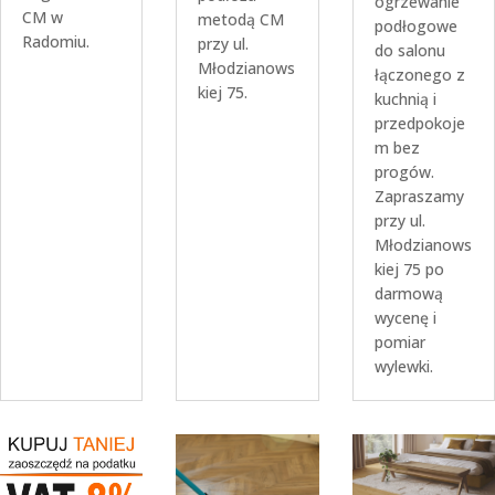
ogrzewanie
CM w
metodą CM
podłogowe
Radomiu.
przy ul.
do salonu
Młodzianows
łączonego z
kiej 75.
kuchnią i
przedpokoje
m bez
progów.
Zapraszamy
przy ul.
Młodzianows
kiej 75 po
darmową
wycenę i
pomiar
wylewki.