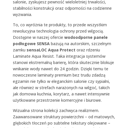
salonie, zyskujesz pewność wieloletniej trwałości,
stabilności konstrukcji oraz odporności na codzienne
wyzwania.
To, co wyróżnia te produkty, to przede wszystkim
rewolucyjna technologia ochrony przed wilgocią.
Dostępne w naszej ofercie
wodoodporne panele
podłogowe SENSA
bazują na autorskim, szczelnym
zamku
sensaLOC Aqua Protect
oraz rdzeniu
Laminate Aqua Resist. Taka integracja systemów
stanowi ekstremalną barierę, która skutecznie blokuje
wnikanie wody nawet do 24 godzin. Dzięki temu te
nowoczesne laminaty premium bez trudu zdadzą
egzamin nie tylko w eleganckim salonie czy sypialni,
ale również w strefach narażonych na wilgoć, takich
jak domowa kuchnia, korytarz, a nawet intensywnie
użytkowane przestrzenie komercyjne i biurowe.
Wizualna strona kolekcji zachwyca realizmem.
Zaawansowane struktury powierzchni – od matowych,
głębokich tłoczeń po subtelne tekstury olejowane –