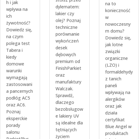
h i jak
na to
dylematem:
wpływa na
konieczność
lakier czy
ich
w
olej? Poznaj
żywotność?
nowoczesny
techniczne
Dowiedz się,
m domu?
porównanie
na czym
Dowiedz się,
wykończeń
polega test
jak lotne
desek
Tabera i
związki
dębowych
kiedy
organiczne
premium od
domowe
(LZO) i
FinishParkiet
warunki
formaldehydy
oraz
wymagają
z tanich
manufaktury
zastosowani
paneli
Walczak.
a pancernych
wpływają na
Sprawdź,
podłóg AC5
alergików
dlaczego
oraz AC6.
oraz jak
bezobsługow
Poznaj
działa
e lakiery UV
eksperckie
certyfikat
są idealne dla
porady
Blue Angel w
tętniących
salonu
produktach
życiem
ParkietPlus