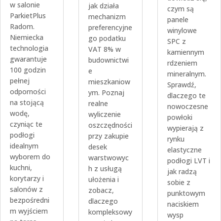
w salonie
jak działa
czym są
ParkietPlus
mechanizm
panele
Radom.
preferencyjne
winylowe
Niemiecka
go podatku
SPC z
technologia
VAT 8% w
kamiennym
gwarantuje
budownictwi
rdzeniem
100 godzin
e
mineralnym.
pełnej
mieszkaniow
Sprawdź,
odporności
ym. Poznaj
dlaczego te
na stojącą
realne
nowoczesne
wodę,
wyliczenie
powłoki
czyniąc te
oszczędności
wypierają z
podłogi
przy zakupie
rynku
idealnym
desek
elastyczne
wyborem do
warstwowyc
podłogi LVT i
kuchni,
h z usługą
jak radzą
korytarzy i
ułożenia i
sobie z
salonów z
zobacz,
punktowym
bezpośredni
dlaczego
naciskiem
m wyjściem
kompleksowy
wysp