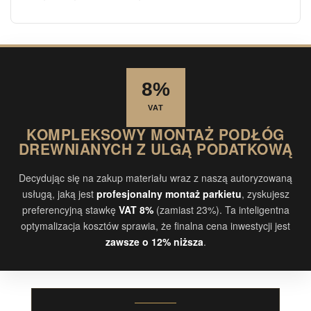
8%
VAT
KOMPLEKSOWY MONTAŻ PODŁÓG
DREWNIANYCH Z ULGĄ PODATKOWĄ
Decydując się na zakup materiału wraz z naszą autoryzowaną
usługą, jaką jest
profesjonalny montaż parkietu
, zyskujesz
preferencyjną stawkę
VAT 8%
(zamiast 23%). Ta inteligentna
optymalizacja kosztów sprawia, że finalna cena inwestycji jest
zawsze o 12% niższa
.