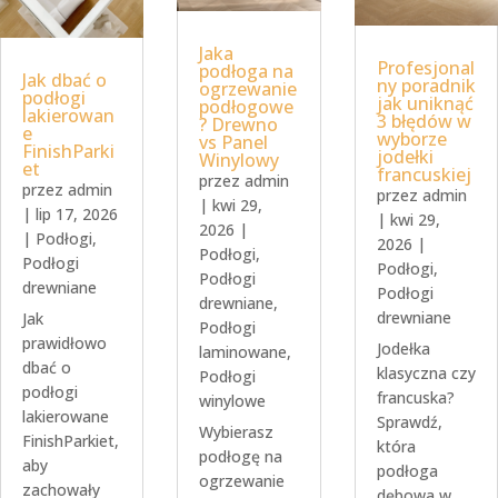
Jaka
Profesjonal
podłoga na
Jak dbać o
ny poradnik
ogrzewanie
podłogi
jak uniknąć
podłogowe
lakierowan
3 błędów w
? Drewno
e
wyborze
vs Panel
FinishParki
jodełki
Winylowy
et
francuskiej
przez
admin
przez
admin
przez
admin
|
kwi 29,
|
lip 17, 2026
|
kwi 29,
2026
|
|
Podłogi
,
2026
|
Podłogi
,
Podłogi
Podłogi
,
Podłogi
drewniane
Podłogi
drewniane
,
drewniane
Jak
Podłogi
prawidłowo
Jodełka
laminowane
,
dbać o
klasyczna czy
Podłogi
podłogi
francuska?
winylowe
lakierowane
Sprawdź,
Wybierasz
FinishParkiet,
która
podłogę na
aby
podłoga
ogrzewanie
zachowały
dębowa w