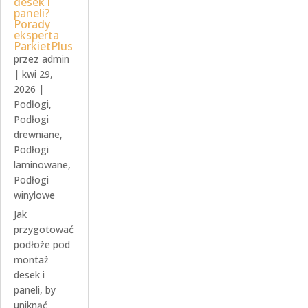
desek i
paneli?
Porady
eksperta
ParkietPlus
przez
admin
|
kwi 29,
2026
|
Podłogi
,
Podłogi
drewniane
,
Podłogi
laminowane
,
Podłogi
winylowe
Jak
przygotować
podłoże pod
montaż
desek i
paneli, by
uniknąć