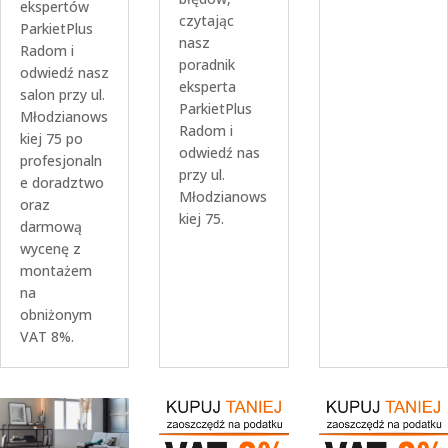
ekspertów
czytając
ParkietPlus
nasz
Radom i
poradnik
odwiedź nasz
eksperta
salon przy ul.
ParkietPlus
Młodzianows
Radom i
kiej 75 po
odwiedź nas
profesjonaln
przy ul.
e doradztwo
Młodzianows
oraz
kiej 75.
darmową
wycenę z
montażem
na
obniżonym
VAT 8%.