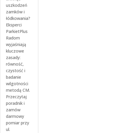
uszkodzeń
zamków i
łódkowania?
Eksperci
ParkietPlus
Radom
wyjaśniają
kluczowe
zasady:
równość,
czystość i
badanie
wilgotności
metodą CM.
Przeczytaj
poradnik i
zamów
darmowy
pomiar przy
ul.