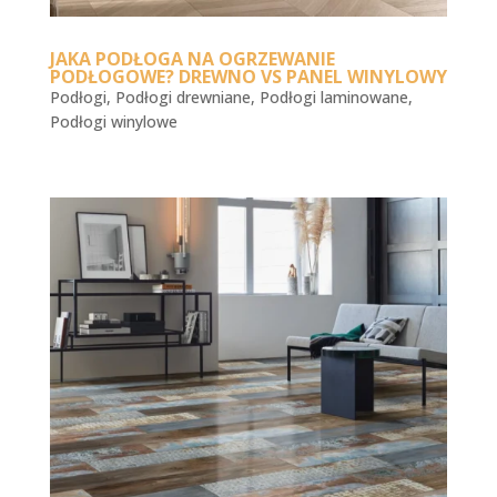
JAKA PODŁOGA NA OGRZEWANIE
PODŁOGOWE? DREWNO VS PANEL WINYLOWY
Podłogi
,
Podłogi drewniane
,
Podłogi laminowane
,
Podłogi winylowe