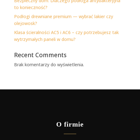
Bezpieczny dom: Dlaczego podłoga antybakteryjna
to konieczność?
Podłogi drewniane premium — wybrać lakier czy
olejowosk?
Klasa ścieralności AC5 i AC6 – czy potrzebujesz tak
wytrzymałych paneli w domu?
Recent Comments
Brak komentarzy do wyświetlenia.
O firmie