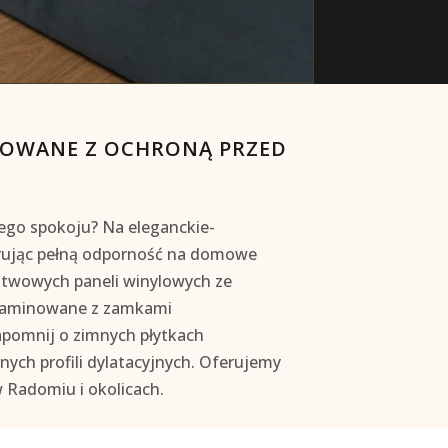
NOWANE Z OCHRONĄ PRZED
nego spokoju? Na eleganckie-
erując pełną odporność na domowe
stwowych paneli winylowych ze
laminowane
z zamkami
apomnij o zimnych płytkach
nych profili dylatacyjnych. Oferujemy
 Radomiu i okolicach
.