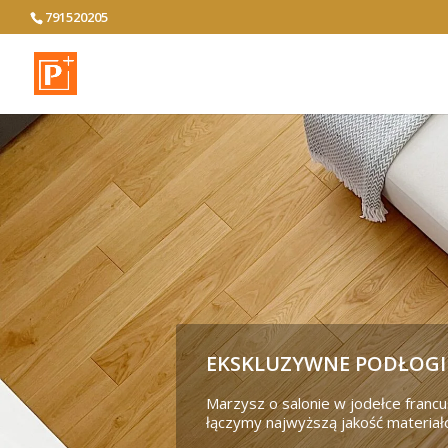
791520205
EKSKLUZYWNE PODŁOGI 
Marzysz o salonie w jodełce franc
łączymy najwyższą jakość materi