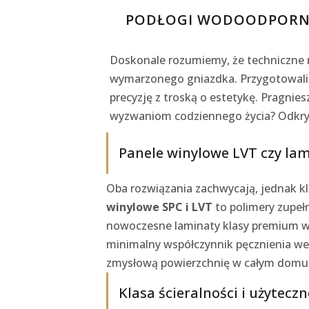
PODŁOGI WODOODPORNE 
Doskonale rozumiemy, że techniczne 
wymarzonego gniazdka. Przygotowaliś
precyzję z troską o estetykę. Pragni
wyzwaniom codziennego życia? Odkryj
Panele winylowe LVT czy lam
Oba rozwiązania zachwycają, jednak k
winylowe SPC i LVT
to polimery zupeł
nowoczesne laminaty klasy premium w
minimalny współczynnik pęcznienia we
zmysłową powierzchnię w całym domu
Klasa ścieralności i użytec