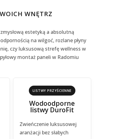
 TWOICH WNĘTRZ
y zmysłową estetyką a absolutną
dpornością na wilgoć, rozlane płyny
lnię, czy luksusową strefę wellness w
ezpyłowy montaż paneli w Radomiu
LISTWY PRZYŚCIENNE
Wodoodporne
listwy DuroFit
Zwieńczenie luksusowej
aranżacji bez słabych