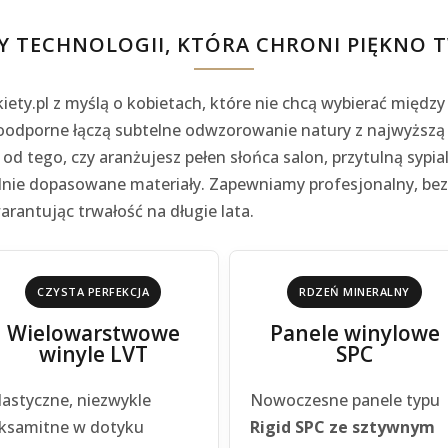
Y TECHNOLOGII, KTÓRA CHRONI PIĘKNO
iety.pl z myślą o kobietach, które nie chcą wybierać międz
odporne łączą subtelne odwzorowanie natury z najwyższą o
od tego, czy aranżujesz pełen słońca salon, przytulną sypia
lnie dopasowane materiały. Zapewniamy profesjonalny, b
rantując trwałość na długie lata.
CZYSTA PERFEKCJA
RDZEŃ MINERALNY
Wielowarstwowe
Panele winylowe
winyle LVT
SPC
lastyczne, niezwykle
Nowoczesne panele typu
ksamitne w dotyku
Rigid SPC ze sztywnym