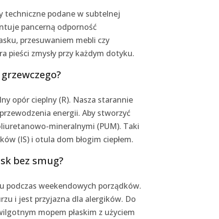
 techniczne podane w subtelnej
antuje pancerną odporność
iasku, przesuwaniem mebli czy
a pieści zmysły przy każdym dotyku.
 grzewczego?
y opór cieplny (R). Nasza starannie
przewodzenia energii. Aby stworzyć
oliuretanowo-mineralnymi (PUM). Taki
ków (IS) i otula dom błogim ciepłem.
ask bez smug?
asu podczas weekendowych porządków.
u i jest przyjazna dla alergików. Do
 wilgotnym mopem płaskim z użyciem