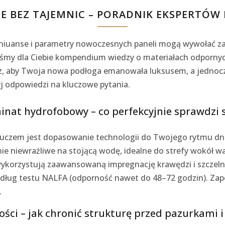
BEZ TAJEMNIC – PORADNIK EKSPERTÓW E
niuanse i parametry nowoczesnych paneli mogą wywołać z
my dla Ciebie kompendium wiedzy o materiałach odpornych 
esz, aby Twoja nowa podłoga emanowała luksusem, a jednocz
 odpowiedzi na kluczowe pytania.
inat hydrofobowy – co perfekcyjnie sprawdzi si
luczem jest dopasowanie technologii do Twojego rytmu dni
nie niewrażliwe na stojącą wodę, idealne do strefy wokół w
ykorzystują zaawansowaną impregnację krawędzi i szczeln
dług testu NALFA (odporność nawet do 48–72 godzin). Zapom
.
zności – jak chronić strukturę przed pazurka