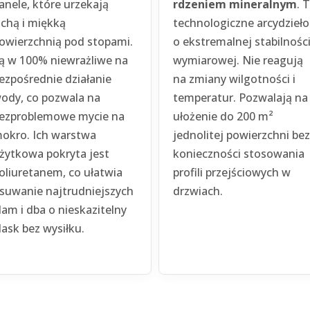
anele, które urzekają
rdzeniem mineralnym
. 
ichą i miękką
technologiczne arcydzieło
owierzchnią pod stopami.
o ekstremalnej stabilnośc
ą w 100% niewrażliwe na
wymiarowej. Nie reagują
ezpośrednie działanie
na zmiany wilgotności i
ody, co pozwala na
temperatur. Pozwalają na
ezproblemowe mycie na
ułożenie do 200 m²
okro. Ich warstwa
jednolitej powierzchni bez
żytkowa pokryta jest
konieczności stosowania
oliuretanem, co ułatwia
profili przejściowych w
suwanie najtrudniejszych
drzwiach.
lam i dba o nieskazitelny
lask bez wysiłku.