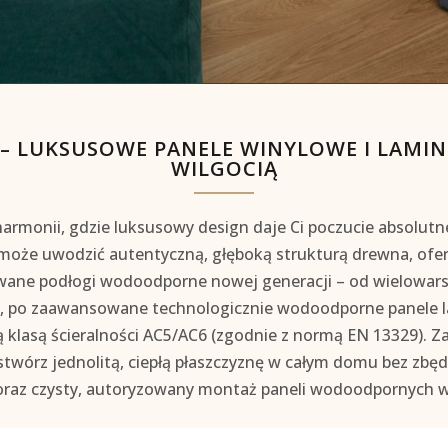
 LUKSUSOWE PANELE WINYLOWE I LAMI
WILGOCIĄ
armonii, gdzie luksusowy design daje Ci poczucie absolut
 może uwodzić autentyczną, głęboką strukturą drewna, of
owane
podłogi wodoodporne
nowej generacji – od wielowar
, po zaawansowane technologicznie
wodoodporne panele 
klasą ścieralności AC5/AC6 (zgodnie z normą EN 13329). Z
stwórz jednolitą, ciepłą płaszczyznę w całym domu bez zbęd
oraz czysty, autoryzowany
montaż paneli wodoodpornych w