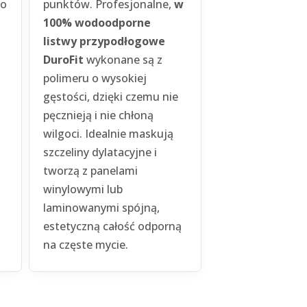
To
punktów. Profesjonalne,
w
100% wodoodporne
i
listwy przypodłogowe
DuroFit
wykonane są z
polimeru o wysokiej
gęstości, dzięki czemu nie
pęcznieją i nie chłoną
wilgoci. Idealnie maskują
szczeliny dylatacyjne i
tworzą z panelami
winylowymi lub
laminowanymi spójną,
estetyczną całość odporną
na częste mycie.