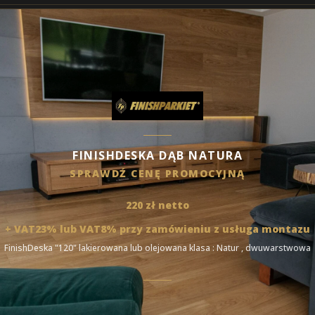
FINISHDESKA DĄB NATURA
SPRAWDŹ CENĘ PROMOCYJNĄ
220 zł netto
+ VAT23% lub VAT8% przy zamówieniu z usługa montazu
FinishDeska "120" lakierowana lub olejowana klasa : Natur , dwuwarstwowa