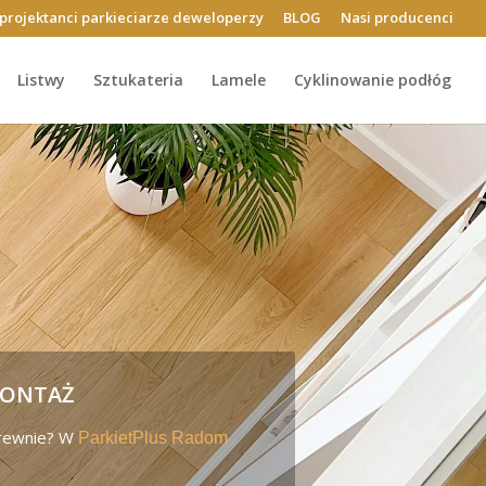
projektanci parkieciarze deweloperzy
BLOG
Nasi producenci
Listwy
Sztukateria
Lamele
Cyklinowanie podłóg
MONTAŻ
drewnie? W
ParkietPlus Radom