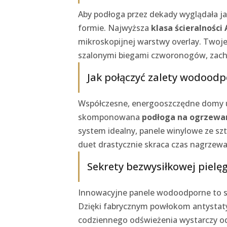
Aby podłoga przez dekady wyglądała 
formie. Najwyższa
klasa ścieralności
mikroskopijnej warstwy overlay. Twoj
szalonymi biegami czworonogów, zacho
Jak połączyć zalety wodood
Współczesne, energooszczędne domy uwi
skomponowana
podłoga na ogrzewa
system idealny, panele winylowe ze s
duet drastycznie skraca czas nagrzewan
Sekrety bezwysiłkowej pielę
Innowacyjne panele wodoodporne to s
Dzięki fabrycznym powłokom antystatyc
codziennego odświeżenia wystarczy od