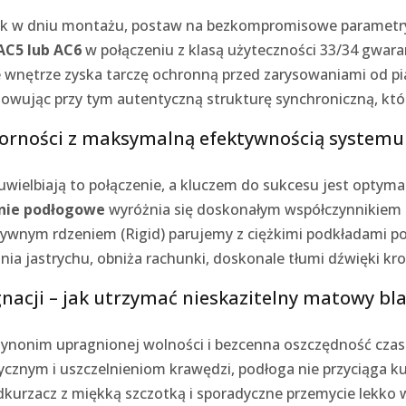
jak w dniu montażu, postaw na bezkompromisowe parametry
 AC5 lub AC6
w połączeniu z klasą użyteczności 33/34 gwar
e wnętrze zyska tarczę ochronną przed zarysowaniami od p
wując przy tym autentyczną strukturę synchroniczną, któr
porności z maksymalną efektywnością systemu
elbiają to połączenie, a kluczem do sukcesu jest optymaln
nie podłogowe
wyróżnia się doskonałym współczynnikiem 
ztywnym rdzeniem (Rigid) parujemy z ciężkimi podkładami p
ia jastrychu, obniża rachunki, doskonale tłumi dźwięki kro
gnacji – jak utrzymać nieskazitelny matowy bl
ynonim upragnionej wolności i bezcenna oszczędność cz
znym i uszczelnieniom krawędzi, podłoga nie przyciąga kurz
kurzacz z miękką szczotką i sporadyczne przemycie lekko