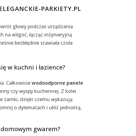
LEGANCKIE-PARKIETY.PL
awrót głowy podczas urządzania
na wilgoć, łącząc inżynieryjną
eśnie bezbłędnie stawiała czoła
ę w kuchni i łazience?
a. Całkowicie
wodoodporne panele
anny czy wyspy kuchennej. Z kolei
e zamki, dzięki czemu wykazują
nij o dylematach i ułóż jednolitą,
mi i domowym gwarem?