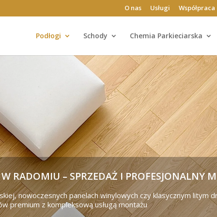
O nas
Usługi
Współpraca 
Podłogi
Schody
Chemia Parkieciarska
W RADOMIU – SPRZEDAŻ I PROFESJONALNY 
uskiej, nowoczesnych panelach winylowych czy klasycznym litym 
ałów premium z kompleksową usługą montażu