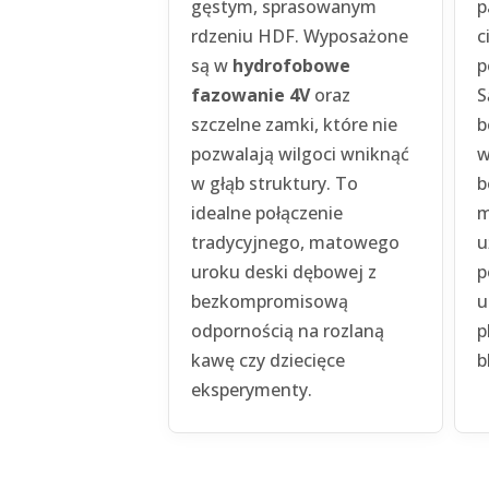
gęstym, sprasowanym
p
rdzeniu HDF. Wyposażone
c
są w
hydrofobowe
p
fazowanie 4V
oraz
S
szczelne zamki, które nie
b
pozwalają wilgoci wniknąć
w
w głąb struktury. To
b
idealne połączenie
m
tradycyjnego, matowego
u
uroku deski dębowej z
p
bezkompromisową
u
odpornością na rozlaną
p
kawę czy dziecięce
b
eksperymenty.