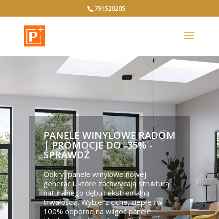
791520205
PANELE WINYLOWE RADOM
| PROMOCJE DO -35% -
SPRAWDŹ
Odkryj panele winylowe nowej
generacji, które zachwycają strukturą
naturalnego dębu i ekstremalną
trwałością. Wybierz ciche, ciepłe i w
100% odporne na wilgoć panele