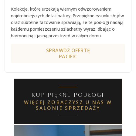
Kolekcje, które urzekają wiernym odwzorowaniem
najdrobniejszych detali natury. Przepiękne rysunki słojów
oraz subtelne fazowanie sprawiają, że te podłogi nadają
każdemu pomieszczeniu szlachetny wyraz, dbając o
harmonijną i jasną przestrzeń w całym domu.
SPRAWDŹ OFERTĘ
PACIFIC
KUP PIĘKNE PODŁOGI
WIĘCEJ ZOBACZYSZ U NAS W
SALONIE SPRZEDAŻY