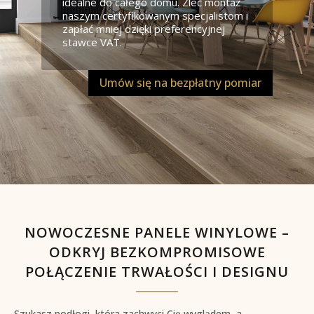
idealne do całego domu. Zleć montaż
naszym certyfikowanym specjalistom i
zapłać mniej dzięki preferencyjnej
stawce VAT.
Umów się na bezpłatny pomiar
NOWOCZESNE PANELE WINYLOWE –
ODKRYJ BEZKOMPROMISOWE
POŁĄCZENIE TRWAŁOŚCI I DESIGNU
Szukasz podłogi, która zachwyci Cię wyglądem, a