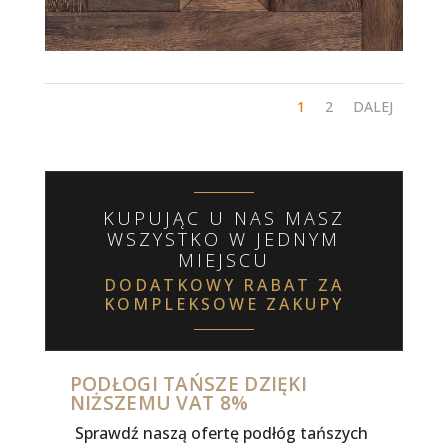
1
2
DALEJ
KUPUJĄC U NAS MASZ
WSZYSTKO W JEDNYM
MIEJSCU
DODATKOWY RABAT ZA
KOMPLEKSOWE ZAKUPY
PODŁOGI TAŃSZE DZIĘKI
NIŻSZEMU VAT 8%
Sprawdź naszą ofertę podłóg tańszych