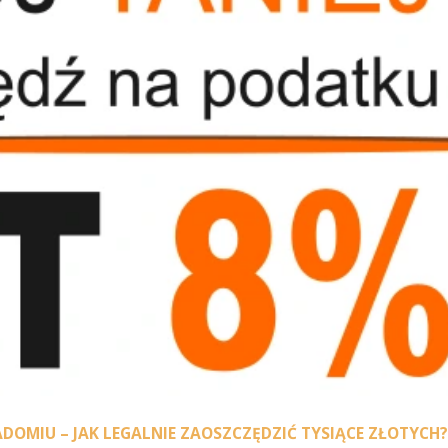
OMIU – JAK LEGALNIE ZAOSZCZĘDZIĆ TYSIĄCE ZŁOTYCH