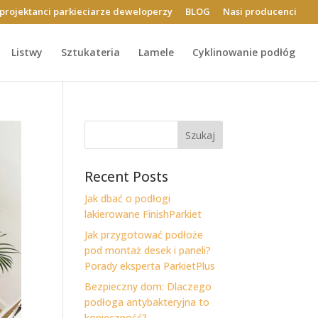
projektanci parkieciarze deweloperzy
BLOG
Nasi producenci
Listwy
Sztukateria
Lamele
Cyklinowanie podłóg
Szukaj
Recent Posts
Jak dbać o podłogi
lakierowane FinishParkiet
Jak przygotować podłoże
pod montaż desek i paneli?
Porady eksperta ParkietPlus
Bezpieczny dom: Dlaczego
podłoga antybakteryjna to
konieczność?