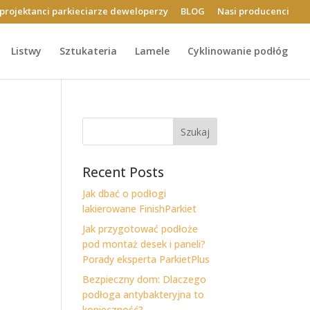
projektanci parkieciarze deweloperzy
BLOG
Nasi producenci
Listwy
Sztukateria
Lamele
Cyklinowanie podłóg
Szukaj
Recent Posts
Jak dbać o podłogi
lakierowane FinishParkiet
Jak przygotować podłoże
pod montaż desek i paneli?
Porady eksperta ParkietPlus
Bezpieczny dom: Dlaczego
podłoga antybakteryjna to
konieczność?