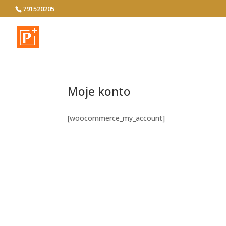
791520205
Moje konto
[woocommerce_my_account]