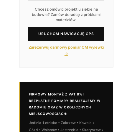
Chcesz omówić projekt u siebie na
budowie? Zamów doradcę z próbkami
materiałów.
URUCHOM NAWIGACJĘ GPS
Zarezerwuj darmowy pomiar CM wylewki
→
FIRMOWY MONTAŻ Z VAT 8% I
BEZPŁATNE POMIARY REALIZUJEMY W
RADOMIU ORAZ W OKOLICZNYCH
MIEJSCOWOŚCIACH:
Jedlnia-Letnisko • Zakrzew • Kowala •
Gózd • Wolanów • Jastrzębia • Skaryszew •