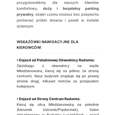
przygotowaliśmy dla naszych klientów
komfortowy,
duży i bezpłatny parking
prywatny
, dzięki czemu możesz bez pośpiechu
porównać próbki drewna i paneli w świetle
dziennym.
WSKAZÓWKI NAWIGACYJNE DLA
KIEROWCÓW:
• Dojazd od Południowej Obwodnicy Radomia:
Zjeżdżając z obwodnicy na węźle
Młodzianowska, kieruj się na północ (w stronę
centrum). Nasz budynek znajduje się po prawej
stronie drogi, kilkaset metrów za przejazdem
kolejowym.
• Dojazd od Strony Centrum Radomia:
Kieruj się ulicą Młodzianowską na południe
(kierunek Ustronie/Prędocinek). Salon
zlokalizowany w Budynku ŁucznikPark - przed