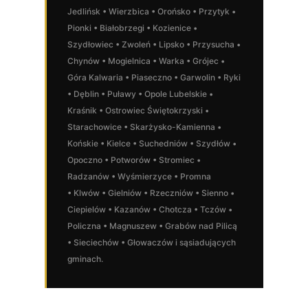
Jedlińsk • Wierzbica • Orońsko • Przytyk •
Pionki • Białobrzegi • Kozienice •
Szydłowiec • Zwoleń • Lipsko • Przysucha •
Chynów • Mogielnica • Warka • Grójec •
Góra Kalwaria • Piaseczno • Garwolin • Ryki
• Dęblin • Puławy • Opole Lubelskie •
Kraśnik • Ostrowiec Świętokrzyski •
Starachowice • Skarżysko-Kamienna •
Końskie • Kielce • Suchedniów • Szydłów •
Opoczno • Potworów • Stromiec •
Radzanów • Wyśmierzyce • Promna
• Klwów • Gielniów • Rzeczniów • Sienno •
Ciepielów • Kazanów • Chotcza • Tczów •
Policzna • Magnuszew • Grabów nad Pilicą
• Sieciechów • Głowaczów i sąsiadujących
gminach.